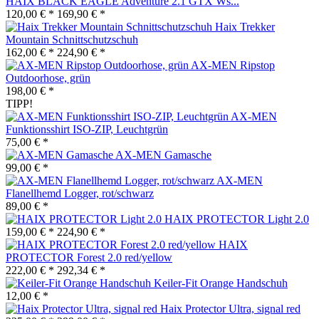
HAIX BLACK EAGLE Adventure 2.1 GTX Ws...
120,00 € *
169,90 € *
Haix Trekker
Mountain Schnittschutzschuh
162,00 € *
224,90 € *
AX-MEN Ripstop
Outdoorhose, grün
198,00 € *
TIPP!
AX-MEN
Funktionsshirt ISO-ZIP, Leuchtgrün
75,00 € *
AX-MEN Gamasche
99,00 € *
AX-MEN
Flanellhemd Logger, rot/schwarz
89,00 € *
HAIX PROTECTOR Light 2.0
159,00 € *
224,90 € *
HAIX
PROTECTOR Forest 2.0 red/yellow
222,00 € *
292,34 € *
Keiler-Fit Orange Handschuh
12,00 € *
Haix Protector Ultra, signal red