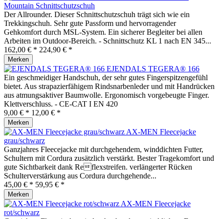
Mountain Schnittschutzschuh
Der Allrounder. Dieser Schnittschutzschuh trägt sich wie ein
Trekkingschuh. Sehr gute Passform und hervorragender
Gehkomfort durch MSL-System. Ein sicherer Begleiter bei allen
Arbeiten im Outdoor-Bereich. - Schnittschutz KL 1 nach EN 345...
162,00 € *
224,90 € *
Merken
EJENDALS TEGERA® 166
Ein geschmeidiger Handschuh, der sehr gutes Fingerspitzengefühl
bietet. Aus strapazierfähigem Rindsnarbenleder und mit Handrücken
aus atmungsaktiver Baumwolle. Ergonomisch vorgebeugte Finger.
Klettverschluss. - CE-CAT I EN 420
9,00 € *
12,00 € *
Merken
AX-MEN Fleecejacke
grau/schwarz
Ganzjahres Fleecejacke mit durchgehendem, winddichten Futter,
Schultern mit Cordura zusätzlich verstärkt. Bester Tragekomfort und
gute Sichtbarkeit dank Reflexstreifen. verlängerter Rücken
Schulterverstärkung aus Cordura durchgehende...
45,00 € *
59,95 € *
Merken
AX-MEN Fleecejacke
rot/schwarz