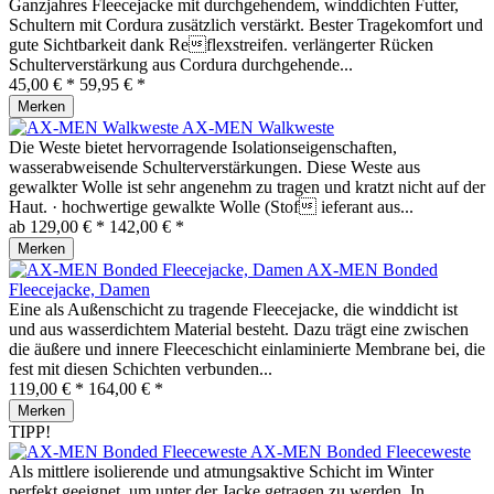
Ganzjahres Fleecejacke mit durchgehendem, winddichten Futter,
Schultern mit Cordura zusätzlich verstärkt. Bester Tragekomfort und
gute Sichtbarkeit dank Reflexstreifen. verlängerter Rücken
Schulterverstärkung aus Cordura durchgehende...
45,00 € *
59,95 € *
Merken
AX-MEN Walkweste
Die Weste bietet hervorragende Isolationseigenschaften,
wasserabweisende Schulterverstärkungen. Diese Weste aus
gewalkter Wolle ist sehr angenehm zu tragen und kratzt nicht auf der
Haut. · hochwertige gewalkte Wolle (Stof ieferant aus...
ab 129,00 € *
142,00 € *
Merken
AX-MEN Bonded
Fleecejacke, Damen
Eine als Außenschicht zu tragende Fleecejacke, die winddicht ist
und aus wasserdichtem Material besteht. Dazu trägt eine zwischen
die äußere und innere Fleeceschicht einlaminierte Membrane bei, die
fest mit diesen Schichten verbunden...
119,00 € *
164,00 € *
Merken
TIPP!
AX-MEN Bonded Fleeceweste
Als mittlere isolierende und atmungsaktive Schicht im Winter
perfekt geeignet, um unter der Jacke getragen zu werden. In