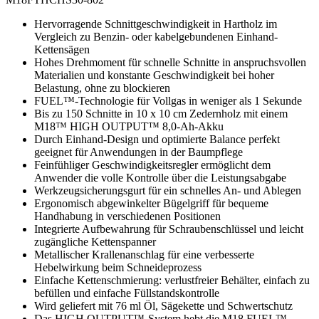
Hervorragende Schnittgeschwindigkeit in Hartholz im
Vergleich zu Benzin- oder kabelgebundenen Einhand-
Kettensägen
Hohes Drehmoment für schnelle Schnitte in anspruchsvollen
Materialien und konstante Geschwindigkeit bei hoher
Belastung, ohne zu blockieren
FUEL™-Technologie für Vollgas in weniger als 1 Sekunde
Bis zu 150 Schnitte in 10 x 10 cm Zedernholz mit einem
M18™ HIGH OUTPUT™ 8,0-Ah-Akku
Durch Einhand-Design und optimierte Balance perfekt
geeignet für Anwendungen in der Baumpflege
Feinfühliger Geschwindigkeitsregler ermöglicht dem
Anwender die volle Kontrolle über die Leistungsabgabe
Werkzeugsicherungsgurt für ein schnelles An- und Ablegen
Ergonomisch abgewinkelter Bügelgriff für bequeme
Handhabung in verschiedenen Positionen
Integrierte Aufbewahrung für Schraubenschlüssel und leicht
zugängliche Kettenspanner
Metallischer Krallenanschlag für eine verbesserte
Hebelwirkung beim Schneideprozess
Einfache Kettenschmierung: verlustfreier Behälter, einfach zu
befüllen und einfache Füllstandskontrolle
Wird geliefert mit 76 ml Öl, Sägekette und Schwertschutz
Das HIGH OUTPUT™-System hebt die M18 FUEL™-