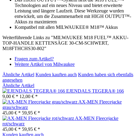
Technologien auf ein neues Niveau und bietet erweiterte
Leistung und längere Laufzeit. Diese Werkzeuge wurden
entwickelt, um die Zusammenarbeit mit HIGH OUTPUT™-
Akkus zu maximieren
Kompatibel mit allen MILWAUKEE® M18™ Akkus
Weiterführende Links zu "MILWAUKEE M18 FUEL™ AKKU-
TOP-HANDLE KETTENSÄGE 30-CM-SCHWERT,
M18FTHCHS30-802"
Fragen zum Artikel?
Weitere Artikel von Milwaukee
Ähnliche Artikel
Kunden kauften auch
Kunden haben sich ebenfalls
angesehen
Ähnliche Artikel
EJENDALS TEGERA® 166
9,00 € *
12,00 € *
AX-MEN Fleecejacke
grau/schwarz
45,00 € *
59,95 € *
AX-MEN Fleecejacke
rot/schwarz
45,00 € *
59,95 € *
Kunden kauften auch