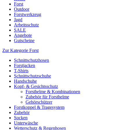
Forst
Outdoor
Forstwerkzeug
Jagd
Arbeitsschutz
SALE
Angebote
Gutscheine
Zur Kategorie Forst
Schnittschutzhosen
Forstjacken
T-Shirts
Schnittschutzschuhe
Handschuhe
Kopf- & Gesichtsschutz
Forsthelme & Kombinationen
Zubehör für Forsthelme
Gehörschützer
Forstkoppel & Tragesystem
Zubehör
Socken
Unterwäsche
Wetterschutz & Regenhosen