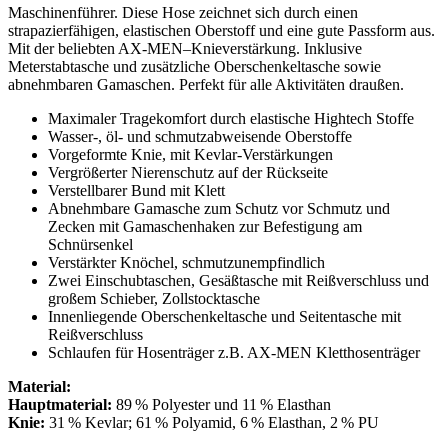
Maschinenführer. Diese Hose zeichnet sich durch einen
strapazierfähigen, elastischen Oberstoff und eine gute Passform aus.
Mit der beliebten AX-MEN–Knieverstärkung. Inklusive
Meterstabtasche und zusätzliche Oberschenkeltasche sowie
abnehmbaren Gamaschen. Perfekt für alle Aktivitäten draußen.
Maximaler Tragekomfort durch elastische Hightech Stoffe
Wasser-, öl- und schmutzabweisende Oberstoffe
Vorgeformte Knie, mit Kevlar-Verstärkungen
Vergrößerter Nierenschutz auf der Rückseite
Verstellbarer Bund mit Klett
Abnehmbare Gamasche zum Schutz vor Schmutz und
Zecken mit Gamaschenhaken zur Befestigung am
Schnürsenkel
Verstärkter Knöchel, schmutzunempfindlich
Zwei Einschubtaschen, Gesäßtasche mit Reißverschluss und
großem Schieber, Zollstocktasche
Innenliegende Oberschenkeltasche und Seitentasche mit
Reißverschluss
Schlaufen für Hosenträger z.B. AX-MEN Kletthosenträger
Material:
Hauptmaterial:
89 % Polyester und 11 % Elasthan
Knie:
31 % Kevlar; 61 % Polyamid, 6 % Elasthan, 2 % PU