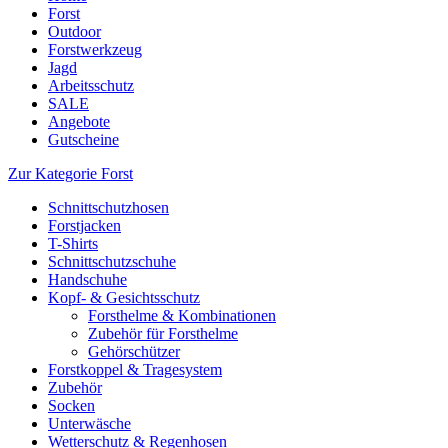
Forst
Outdoor
Forstwerkzeug
Jagd
Arbeitsschutz
SALE
Angebote
Gutscheine
Zur Kategorie Forst
Schnittschutzhosen
Forstjacken
T-Shirts
Schnittschutzschuhe
Handschuhe
Kopf- & Gesichtsschutz
Forsthelme & Kombinationen
Zubehör für Forsthelme
Gehörschützer
Forstkoppel & Tragesystem
Zubehör
Socken
Unterwäsche
Wetterschutz & Regenhosen