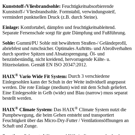
Kunststoff-/Vliesbrandsohle:
Feuchtigkeitsabsorbierende
Kunststoff-/ Vliesbrandsohle. Formstabil, verwindungssteif,
vermindert punktuellen Druck (z.B. durch Steine).
Einlage:
Komfortabel, dämpfen und feuchtigkeitsableitend.
Separate Fersenschale sorgt für gute Dämpfung und Fußführung.
Sohle:
Gummi/PU Sohle mit bewährtem Straßen-/ Geländeprofil,
abriebfest und rutschsicher. Optimales Auftritts- und Abrollverhalten
durch sportive Spitzen und Absatzsprengung. Öl- und
benzinbeständig, nicht kreidend, hervorragende Kälte- u.
Hitzeisolation. Gemäß EN ISO 20347:2012.
®
HAIX
Vario Wide Fit System:
Durch 3 verschiedene
Einlegesohlen kann der Schuh in der Weite individuell angepasst
werden. Die rote Einlage (medium) wird mit dem Schuh geliefert.
Eine Einlegesohle in Gelb (wide) und Blau (narrow) muss separat
bestellt werden.
®
®
HAIX
Climate System:
Das HAIX
Climate System nutzt die
Pumpbewegung, die beim Gehen entsteht und transportiert
Feuchtigkeit über das Micro-Dry-Futter / Ventilationsöffnungen an
Schaft und Zunge.