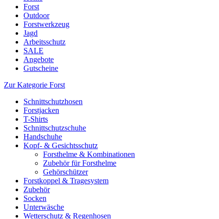
Forst
Outdoor
Forstwerkzeug
Jagd
Arbeitsschutz
SALE
Angebote
Gutscheine
Zur Kategorie Forst
Schnittschutzhosen
Forstjacken
T-Shirts
Schnittschutzschuhe
Handschuhe
Kopf- & Gesichtsschutz
Forsthelme & Kombinationen
Zubehör für Forsthelme
Gehörschützer
Forstkoppel & Tragesystem
Zubehör
Socken
Unterwäsche
Wetterschutz & Regenhosen