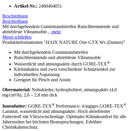
Artikel-Nr.:
2460404051
Beschreibung
Beschreibung
Mit durchgehendem Gummirandstreifen Rutschhemmende und
abriebfeste Vibramsohle...
mehr
Menü schließen
Produktinformationen "HAIX NATURE One GTX Ws (Damen)"
Mit durchgehendem Gummirandstreifen
Rutschhemmende und abriebfeste Vibramsohle
®
Wasserdicht und atmungsaktiv durch GORE-TEX
Klemmhaken und zwei verschiedene Schnürsenkel zur
individuellen Anpassung
Geeignet für Pirsch und Ansitz
Obermaterial:
Nubukleder, hydrophobiert, atmungsaktiv (4,0
mg/cm²/h), 2,6 – 2,8 mm dick
®
®
Innenfutter:
GORE-TEX
Performance; 4-lagiges GORE-TEX
Laminat, wasserdicht und atmungsaktiv. Hoch abriebfester
Futterstoff mit Vlieszwischenlage. Optimaler Klimakomfort für alle
Jahreszeiten bei höchsten Beanspruchungen. Erhöhter
Chemikalienschutz.