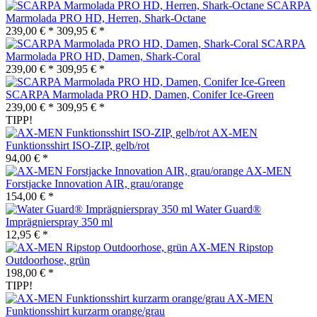
SCARPA
Marmolada PRO HD, Herren, Shark-Octane
239,00 € *
309,95 € *
SCARPA
Marmolada PRO HD, Damen, Shark-Coral
239,00 € *
309,95 € *
SCARPA Marmolada PRO HD, Damen, Conifer Ice-Green
239,00 € *
309,95 € *
TIPP!
AX-MEN
Funktionsshirt ISO-ZIP, gelb/rot
94,00 € *
AX-MEN
Forstjacke Innovation AIR, grau/orange
154,00 € *
Water Guard®
Imprägnierspray 350 ml
12,95 € *
AX-MEN Ripstop
Outdoorhose, grün
198,00 € *
TIPP!
AX-MEN
Funktionsshirt kurzarm orange/grau