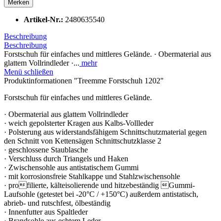
Merken
Artikel-Nr.:
2480635540
Beschreibung
Beschreibung
Forstschuh für einfaches und mittleres Gelände. · Obermaterial aus
glattem Vollrindleder ·...
mehr
Menü schließen
Produktinformationen "Treemme Forstschuh 1202"
Forstschuh für einfaches und mittleres Gelände.
· Obermaterial aus glattem Vollrindleder
· weich gepolsterter Kragen aus Kalbs-Vollleder
· Polsterung aus widerstandsfähigem Schnittschutzmaterial gegen
den Schnitt von Kettensägen Schnittschutzklasse 2
· geschlossene Staublasche
· Verschluss durch Triangels und Haken
· Zwischensohle aus antistatischem Gummi
· mit korrosionsfreie Stahlkappe und Stahlzwischensohle
· profilierte, kälteisolierende und hitzebeständig Gummi-
Laufsohle (getestet bei -20°C / +150°C) außerdem antistatisch,
abrieb- und rutschfest, ölbeständig
· Innenfutter aus Spaltleder
· Brandsohle aus echtem Leder