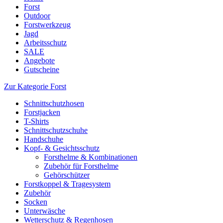
Forst
Outdoor
Forstwerkzeug
Jagd
Arbeitsschutz
SALE
Angebote
Gutscheine
Zur Kategorie Forst
Schnittschutzhosen
Forstjacken
T-Shirts
Schnittschutzschuhe
Handschuhe
Kopf- & Gesichtsschutz
Forsthelme & Kombinationen
Zubehör für Forsthelme
Gehörschützer
Forstkoppel & Tragesystem
Zubehör
Socken
Unterwäsche
Wetterschutz & Regenhosen