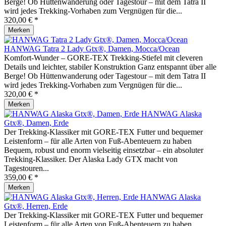
Berge! Ob Hüttenwanderung oder Tagestour – mit dem Tatra II
wird jedes Trekking-Vorhaben zum Vergnügen für die...
320,00 € *
Merken
HANWAG Tatra 2 Lady Gtx®, Damen, Mocca/Ocean
Komfort-Wunder – GORE-TEX Trekking-Stiefel mit cleveren
Details und leichter, stabiler Konstruktion Ganz entspannt über alle
Berge! Ob Hüttenwanderung oder Tagestour – mit dem Tatra II
wird jedes Trekking-Vorhaben zum Vergnügen für die...
320,00 € *
Merken
HANWAG Alaska
Gtx®, Damen, Erde
Der Trekking-Klassiker mit GORE-TEX Futter und bequemer
Leistenform – für alle Arten von Fuß-Abenteuern zu haben
Bequem, robust und enorm vielseitig einsetzbar – ein absoluter
Trekking-Klassiker. Der Alaska Lady GTX macht von
Tagestouren...
359,00 € *
Merken
HANWAG Alaska
Gtx®, Herren, Erde
Der Trekking-Klassiker mit GORE-TEX Futter und bequemer
Leistenform – für alle Arten von Fuß-Abenteuern zu haben