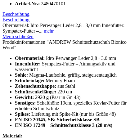
Artikel-Nr.:
2480470101
Beschreibung
Beschreibung
Obermaterial: Idro-Perwanger-Leder 2,8 - 3,0 mm Innenfutter:
Sympatex-Futter –...
mehr
Menü schließen
Produktinformationen "ANDREW Schnittschutzschuh Bionico
Wood"
Obermaterial:
Idro-Perwanger-Leder 2,8 - 3,0 mm
Innenfutter:
Sympatex-Futter – Atmungsaktiv und
wasserdicht
Sohle:
Magma-Laufsohle, griffig, steigeisentauglich
Schuheinlage:
Memory Foam
Zehenschutzkappe:
aus Stahl
Schnürsenkellänge:
220 cm
Gewicht:
2920 g (Paar in Gr. 43)
Sonstiges:
Schafthöhe 19cm, spezielles Kevlar-Futter für
erhöhten Schnittschutz
Spikes:
Lieferung mit Spike-Kit (nur bis Größe 48)
EN ISO 20345, SB: Sicherheitsklasse SB
EN ISO 17249 – Schnittschutzklasse 3 (28 m/s)
Material: